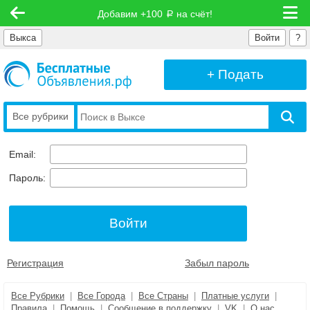
Добавим +100
на счёт!
руб
Выкса
Войти
?
+ Подать
Все рубрики
Email:
Пароль:
Регистрация
Забыл пароль
Все Рубрики
|
Все Города
|
Все Страны
|
Платные услуги
|
Правила
|
Помощь
|
Сообщение в поддержку
|
VK
|
О нас