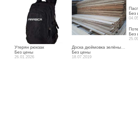
Пас
Без
04.0
Пот
Без
25.0
Утерян рюкзак
Доска дюймовка зелёный лес
Без цены
Без цены
26.01.2026
18.07.2019