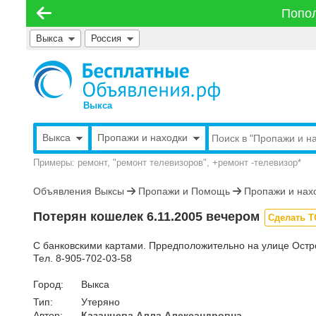
Попол
Выкса
Россия
Выкса
Выкса
Пропажи и находки
Примеры: ремонт, "ремонт телевизоров", +ремонт -телевизор*
Объявления Выксы
Пропажи и Помощь
Пропажи и нах
Потерян кошелек 6.11.2005 вечером
Сделать 
С банковскими картами. Прредположительно на улице Остро
Тел. 8-905-702-03-58
Город:
Выкса
Тип:
Утеряно
Автор:
Казанцева Алла Александровна