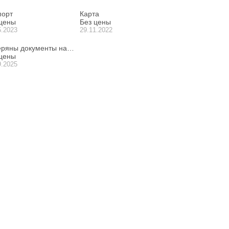
порт
Карта
 цены
Без цены
5.2023
29.11.2022
еряны документы на имя Васютина Андрея Александровича
 цены
9.2025