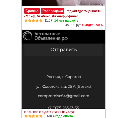
Срочно
Распродажа
Редкая драгоценность
- Эльф, бамбино, Двэльф, сфинкс
(11.57)
14 лет на сайте
45 000 руб
Скидка –50%
Весь спектр детективных услуг
(5.68)
4 года опыта