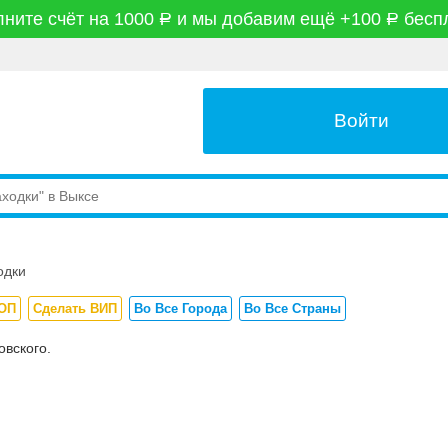
ните счёт на 1000
и мы добавим ещё +100
бесп
руб
руб
Войти
одки
ТОП
Сделать ВИП
Во Все Города
Во Все Страны
вского.