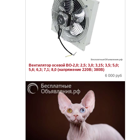
Вентилятор осевой ВО-2,0; 2,5; 3,0; 3,15; 3,5; 5,0;
5,6; 6,3; 7,1; 8,0 (напряжение 220В; 380В)
6 000 руб