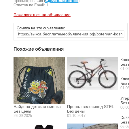
Просмотров:
105
(
Сделать заметнее
)
Ответов по Email:
1
Пожаловаться на объявление
Ссылка на это объявление:
Похожие объявления
Кош
Без
01.0
Клю
Без
01.0
Утер
Без
Найдена детская сменка
Пропал велосипед STELS Challe
08.0
Без цены
Без цены
26.09.2025
01.10.2017
Ddk
Без
06.0