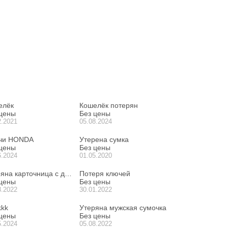
елёк
Кошелёк потерян
 цены
Без цены
2.2021
05.08.2024
чи HONDA
Утерена сумка
 цены
Без цены
6.2024
01.05.2020
яна карточница с документами
Потеря ключей
 цены
Без цены
nger
8.2022
30.01.2022
kkk
Утеряна мужская сумочка
 цены
Без цены
5.2024
05.08.2022